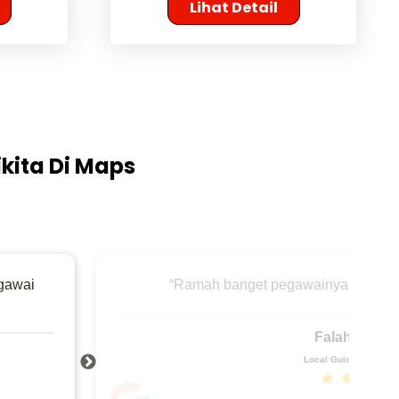
Lihat Detail
kita Di Maps
gawai
“Ramah banget pegawainya, servicen
Falah Shafir
Local Guide
·38 ulasan