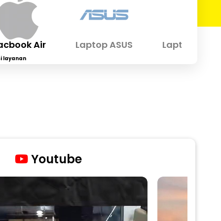
book Air
Laptop ASUS
Laptop Gamin
i layanan
Youtube