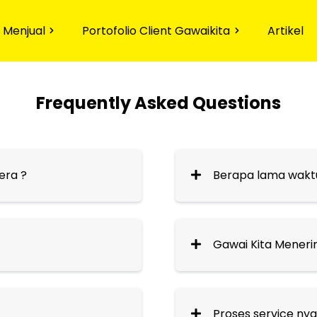
 Menjual
Portofolio Client Gawaikita
Artikel
Frequently Asked Questions
era ?
Berapa lama wakt
Gawai Kita Meneri
Proses service nya 