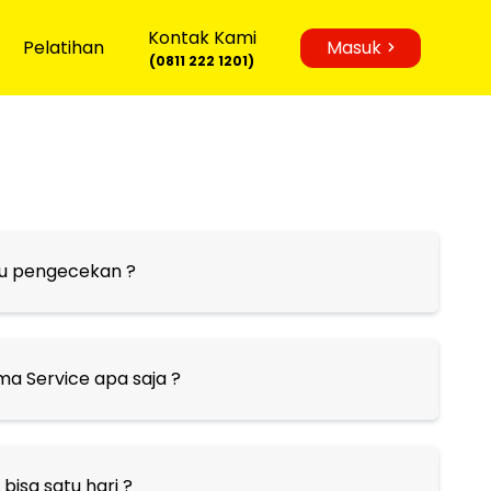
Kontak Kami
Pelatihan
Masuk
(0811 222 1201)
u pengecekan ?
ma Service apa saja ?
bisa satu hari ?