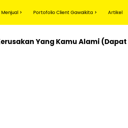
 Menjual
Portofolio Client Gawaikita
Artikel
 Kerusakan
Yang Kamu Alami
(Dapat 