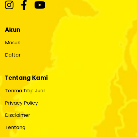
Akun
Masuk
Daftar
Tentang Kami
Terima Titip Jual
Privacy Policy
Disclaimer
Tentang