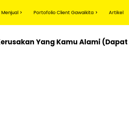
 Menjual
Portofolio Client Gawaikita
Artikel
 Kerusakan
Yang Kamu Alami
(Dapat 