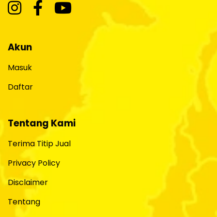
Akun
Masuk
Daftar
Tentang Kami
Terima Titip Jual
Privacy Policy
Disclaimer
Tentang